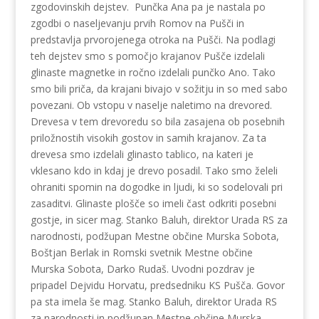
zgodovinskih dejstev. Punčka Ana pa je nastala po
zgodbi o naseljevanju prvih Romov na Pušči in
predstavlja prvorojenega otroka na Pušči. Na podlagi
teh dejstev smo s pomočjo krajanov Pušče izdelali
glinaste magnetke in ročno izdelali punčko Ano. Tako
smo bili priča, da krajani bivajo v sožitju in so med sabo
povezani. Ob vstopu v naselje naletimo na drevored.
Drevesa v tem drevoredu so bila zasajena ob posebnih
priložnostih visokih gostov in samih krajanov. Za ta
drevesa smo izdelali glinasto tablico, na kateri je
vklesano kdo in kdaj je drevo posadil. Tako smo želeli
ohraniti spomin na dogodke in ljudi, ki so sodelovali pri
zasaditvi. Glinaste plošče so imeli čast odkriti posebni
gostje, in sicer mag. Stanko Baluh, direktor Urada RS za
narodnosti, podžupan Mestne občine Murska Sobota,
Boštjan Berlak in Romski svetnik Mestne občine
Murska Sobota, Darko Rudaš. Uvodni pozdrav je
pripadel Dejvidu Horvatu, predsedniku KS Pušča. Govor
pa sta imela še mag. Stanko Baluh, direktor Urada RS
za narodnosti in podžupan Mestne občine Murska