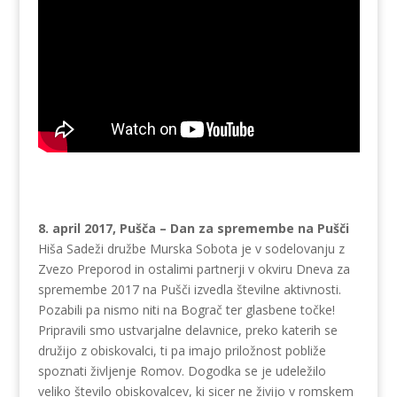
8. april 2017, Pušča – Dan za spremembe na Pušči
Hiša Sadeži družbe Murska Sobota je v sodelovanju z
Zvezo Preporod in ostalimi partnerji v okviru Dneva za
spremembe 2017 na Pušči izvedla številne aktivnosti.
Pozabili pa nismo niti na Bograč ter glasbene točke!
Pripravili smo ustvarjalne delavnice, preko katerih se
družijo z obiskovalci, ti pa imajo priložnost pobliže
spoznati življenje Romov. Dogodka se je udeležilo
veliko število obiskovalcev, ki sicer ne živijo v romskem