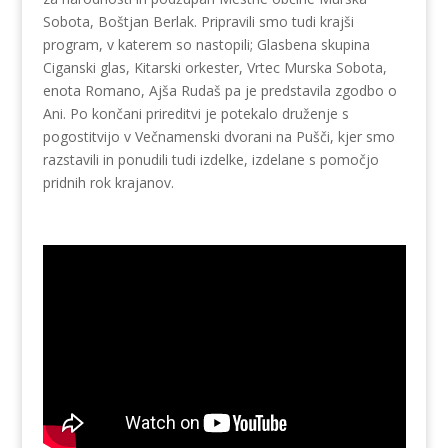
Sobota, Boštjan Berlak. Pripravili smo tudi krajši
program, v katerem so nastopili; Glasbena skupina
Ciganski glas, Kitarski orkester, Vrtec Murska Sobota,
enota Romano, Ajša Rudaš pa je predstavila zgodbo o
Ani. Po končani prireditvi je potekalo druženje s
pogostitvijo v Večnamenski dvorani na Pušči, kjer smo
razstavili in ponudili tudi izdelke, izdelane s pomočjo
pridnih rok krajanov.