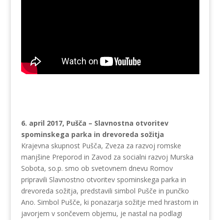
6. april 2017, Pušča – Slavnostna otvoritev
spominskega parka in drevoreda sožitja
Krajevna skupnost Pušča, Zveza za razvoj romske
manjšine Preporod in Zavod za socialni razvoj Murska
Sobota, so.p. smo ob svetovnem dnevu Romov
pripravili Slavnostno otvoritev spominskega parka in
drevoreda sožitja, predstavili simbol Pušče in punčko
Ano. Simbol Pušče, ki ponazarja sožitje med hrastom in
javorjem v sončevem objemu, je nastal na podlagi