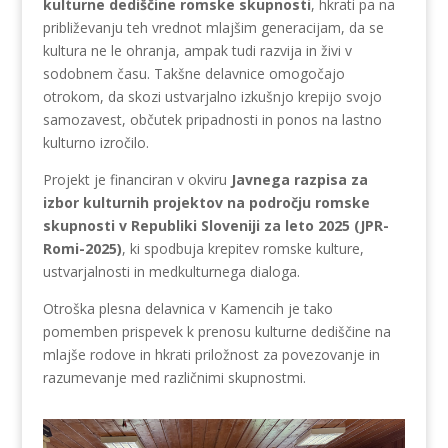
kulturne dediščine romske skupnosti
, hkrati pa na
približevanju teh vrednot mlajšim generacijam, da se
kultura ne le ohranja, ampak tudi razvija in živi v
sodobnem času. Takšne delavnice omogočajo
otrokom, da skozi ustvarjalno izkušnjo krepijo svojo
samozavest, občutek pripadnosti in ponos na lastno
kulturno izročilo.
Projekt je financiran v okviru
Javnega razpisa za
izbor kulturnih projektov na področju romske
skupnosti v Republiki Sloveniji za leto 2025 (JPR-
Romi-2025)
, ki spodbuja krepitev romske kulture,
ustvarjalnosti in medkulturnega dialoga.
Otroška plesna delavnica v Kamencih je tako
pomemben prispevek k prenosu kulturne dediščine na
mlajše rodove in hkrati priložnost za povezovanje in
razumevanje med različnimi skupnostmi.