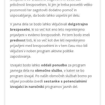
priložnost brezposelnim, ki jim je treba posvetiti veliko
pozornosti ter zagotoviti dodatno pomoč in
usposabljanje, da bodo lahko uspešni pri delu.
V javna dela se bodo lahko vključevali
dolgotrajno
brezposelni
, ki so več kot eno leto neprekinjeno
prijavljeni v evidenci brezposelnih. Pri tem bodo imeli
prednost
tisti, ki so več kot dve leti neprekinjeno
prijavljeni med brezposelnimi in v tem času niso bili
vključeni v noben program aktivne politike
zaposlovanja.
Izvajalci bodo lahko
oddali ponudbo
za program
javnega dela na
območno službo
, v kateri se bo
program izvajal. Po naših območnih službah bomo po
objavi povabila izvedli
sestanke s potencialnimi
izvajalci in naročniki
programov javnih del.