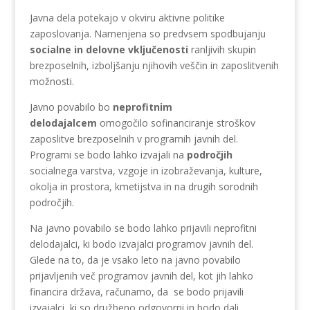
Javna dela potekajo v okviru aktivne politike
zaposlovanja. Namenjena so predvsem spodbujanju
socialne in delovne vključenosti
ranljivih skupin
brezposelnih, izboljšanju njihovih veščin in zaposlitvenih
možnosti.
Javno povabilo bo
neprofitnim
delodajalcem
omogočilo sofinanciranje stroškov
zaposlitve brezposelnih v programih javnih del.
Programi se bodo lahko izvajali na
področjih
socialnega varstva, vzgoje in izobraževanja, kulture,
okolja in prostora, kmetijstva in na drugih sorodnih
področjih.
Na javno povabilo se bodo lahko prijavili neprofitni
delodajalci, ki bodo izvajalci programov javnih del.
Glede na to, da je vsako leto na javno povabilo
prijavljenih več programov javnih del, kot jih lahko
financira država, računamo, da se bodo prijavili
izvajalci, ki so družbeno odgovorni in bodo dali