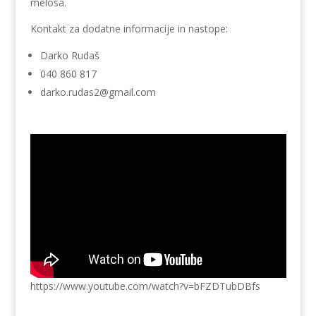
melosa.
Kontakt za dodatne informacije in nastope:
Darko Rudaš
040 860 817
darko.rudas2@gmail.com
https://www.youtube.com/watch?v=bFZDTubDBfs