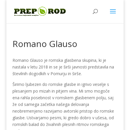
Romano Glauso
Romano Glauso je romska glasbena skupina, ki je
nastala v letu 2018 in se je širši javnosti predstavila na
številnih dogodkih v Pomurju in širše.
Širimo ljubezen do romske glasbe in igrivo veselje s
plesanjem po mizah in pitjem vina. Mi smo mogoče
ena rahla posebnost v romskem glasbenem polju, saj
že od samega začetka našega delovanja
neobremenjeno razvijamo avtorski pristop do romske
glasbe. Ustvarjamo pesmi, ki gredo dobro v ušesa, od
romskih balad do živahnih plesnih ritmov romskega