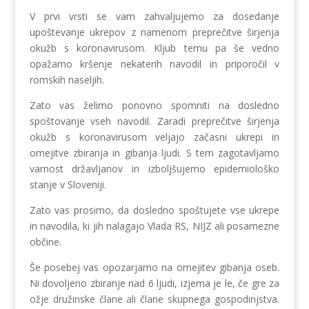
V prvi vrsti se vam zahvaljujemo za dosedanje
upoštevanje ukrepov z namenom preprečitve širjenja
okužb s koronavirusom. Kljub temu pa še vedno
opažamo kršenje nekaterih navodil in priporočil v
romskih naseljih.
Zato vas želimo ponovno spomniti na dosledno
spoštovanje vseh navodil. Zaradi preprečitve širjenja
okužb s koronavirusom veljajo začasni ukrepi in
omejitve zbiranja in gibanja ljudi. S tem zagotavljamo
varnost državljanov in izboljšujemo epidemiološko
stanje v Sloveniji.
Zato vas prosimo, da dosledno spoštujete vse ukrepe
in navodila, ki jih nalagajo Vlada RS, NIJZ ali posamezne
občine.
Še posebej vas opozarjamo na omejitev gibanja oseb.
Ni dovoljeno zbiranje nad 6 ljudi, izjema je le, če gre za
ožje družinske člane ali člane skupnega gospodinjstva.