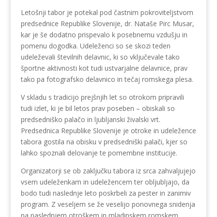
Letošnji tabor je potekal pod častnim pokroviteljstvom
predsednice Republike Slovenije, dr. Nataše Pirc Musar,
kar je še dodatno prispevalo k posebnemu vzdušju in
pomenu dogodka. Udeleženci so se skozi teden
udeleževali številnih delavnic, ki so vključevale tako
športne aktivnosti kot tudi ustvarjalne delavnice, prav
tako pa fotografsko delavnico in tečaj romskega plesa.
V skladu s tradicijo prejšnjih let so otrokom pripravili
tudi izlet, ki je bil letos prav poseben – obiskali so
predsedniško palačo in ljubljanski živalski vrt.
Predsednica Republike Slovenije je otroke in udeležence
tabora gostila na obisku v predsedniški palači, kjer so
lahko spoznali delovanje te pomembne institucije.
Organizatorji se ob zaključku tabora iz srca zahvaljujejo
vsem udeleženkam in udeležencem ter obljubljajo, da
bodo tudi naslednje leto poskrbeli za pester in zanimiv
program. Z veseljem se že veselijo ponovnega snidenja
na naslednjem otroškem in mladinskem romskem