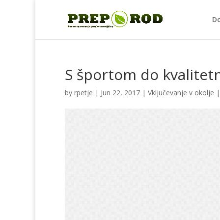
D
S športom do kvalitetn
by
rpetje
|
Jun 22, 2017
|
Vključevanje v okolje