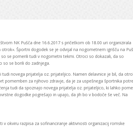
štvom NK Pušča dne 16.6.2017 s pričetkom ob 18.00 uri organizirala
a otrok«. Športni dogodek se je odvijal na nogometnem igrišču na Puš
ki so se pomerili tudi v nogometni tekmi. Otroci so dokazali, da so
go so se borili do zadnjega.
tudi novega prijatelja oz. prijateljico. Namen delavnice je bil, da otr
port pomemben za njihovo zdravje, da je za uspešnega športnika pot
a tudi da spoznajo novega prijatelja oz. prijateljico, ki lahko pome
 tovrstne dogodke pogrešajo in upajo, da jih bo v bodoče še več. Na
ti v okviru razpisa za sofinanciranje aktivnosti organizacij romske