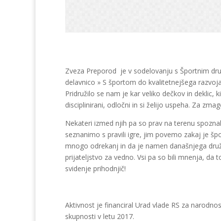
Zveza Preporod je v sodelovanju s Športnim dru
delavnico » S športom do kvalitetnejšega razvoj
Pridružilo se nam je kar veliko dečkov in deklic, 
disciplinirani, odločni in si želijo uspeha. Za zma
Nekateri izmed njih pa so prav na terenu spoznali 
seznanimo s pravili igre, jim povemo zakaj je š
mnogo odrekanj in da je namen današnjega druženj
prijateljstvo za vedno. Vsi pa so bili mnenja, da
svidenje prihodnjič!
Aktivnost je financiral Urad vlade RS za narodnos
skupnosti v letu 2017.