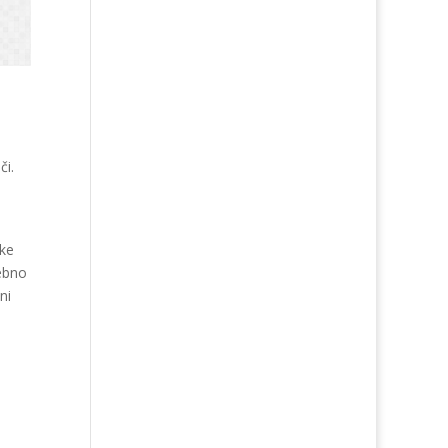
či.
oke
rebno
ni