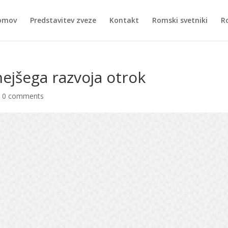
omov
Predstavitev zveze
Kontakt
Romski svetniki
R
ejšega razvoja otrok
|
0 comments